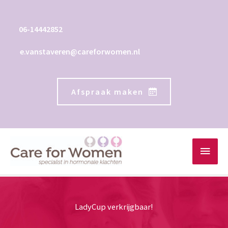
Ga
naar
06-14442852
de
inhoud
e.vanstaveren@careforwomen.nl
Afspraak maken
Hoo
LadyCup verkrijgbaar!