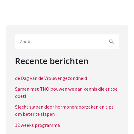
Z
o
e
Recente berichten
k
n
de Dag van de Vrouwengezondheid
a
Samen met TNO bouwen we aan kennis die er toe
doet!
a
r
Slecht slapen door hormonen: oorzaken en tips
om beter te slapen
:
12 weeks programma