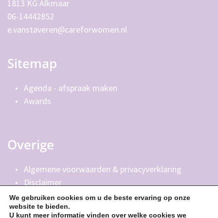
1813 KG Alkmaar
06-14442852
e.vanstaveren@careforwomen.nl
Sitemap
Agenda - afspraak maken 
Awards
Overige
Algemene voorwaarden & privacyverklaring
Disclaimer
We gebruiken cookies om u de beste ervaring op onze
website te bieden.
U kunt meer informatie vinden over welke cookies we