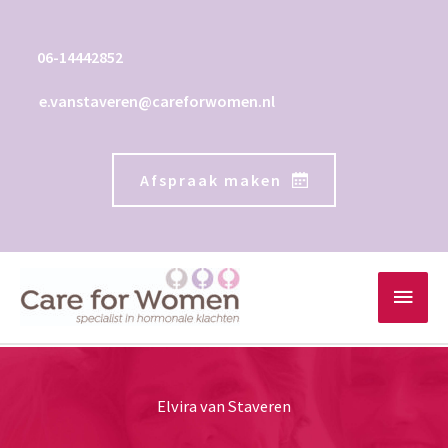
Ga
naar
06-14442852
de
inhoud
e.vanstaveren@careforwomen.nl
Afspraak maken
Hoo
Elvira van Staveren