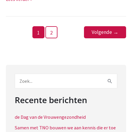
dankbare
cliënte!
Volgende
→
1
2
Z
o
e
Recente berichten
k
n
de Dag van de Vrouwengezondheid
a
Samen met TNO bouwen we aan kennis die er toe