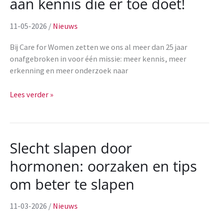
aan kennis die er toe doet!
11-05-2026
/
Nieuws
Bij Care for Women zetten we ons al meer dan 25 jaar
onafgebroken in voor één missie: meer kennis, meer
erkenning en meer onderzoek naar
Samen
Lees verder »
met
TNO
bouwen
we
Slecht slapen door
aan
hormonen: oorzaken en tips
kennis
die
om beter te slapen
er
toe
11-03-2026
/
Nieuws
doet!