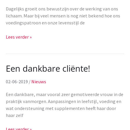
Dagelijks groeit ons bewustzijn over de werking van ons
lichaam. Maar bij veel mensen is nog niet bekend hoe ons
voedingspatroon en onze levensstijl de
Samenwerking
Lees verder »
met
Alka
Een dankbare cliënte!
02-06-2019
/
Nieuws
Een dankbare, maar vooral zeer gemotiveerde vrouw in de
praktijk vanmorgen. Aanpassingen in leefstijl, voeding en
wat ondersteuning met supplementen heeft haar door
haar zelf
Een
Lees verder »