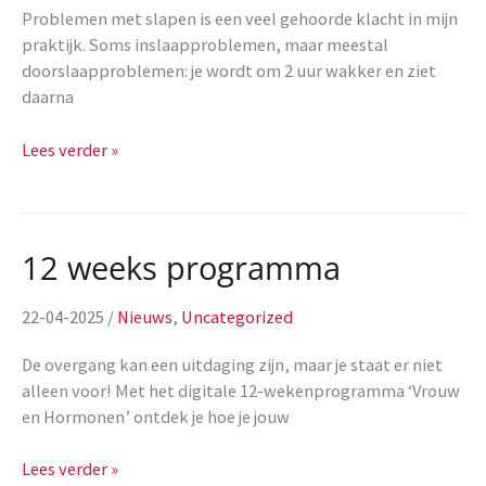
Problemen met slapen is een veel gehoorde klacht in mijn
praktijk. Soms inslaapproblemen, maar meestal
doorslaapproblemen: je wordt om 2 uur wakker en ziet
daarna
Slecht
Lees verder »
slapen
door
hormonen:
oorzaken
12 weeks programma
en
tips
22-04-2025
/
Nieuws
,
Uncategorized
om
beter
De overgang kan een uitdaging zijn, maar je staat er niet
te
alleen voor! Met het digitale 12-wekenprogramma ‘Vrouw
slapen
en Hormonen’ ontdek je hoe je jouw
12
Lees verder »