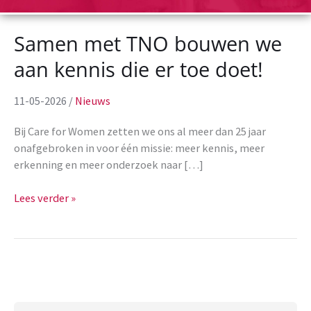
Samen met TNO bouwen we
aan kennis die er toe doet!
11-05-2026
/
Nieuws
Bij Care for Women zetten we ons al meer dan 25 jaar
onafgebroken in voor één missie: meer kennis, meer
erkenning en meer onderzoek naar […]
Samen
Lees verder »
met
TNO
bouwen
we
aan
kennis