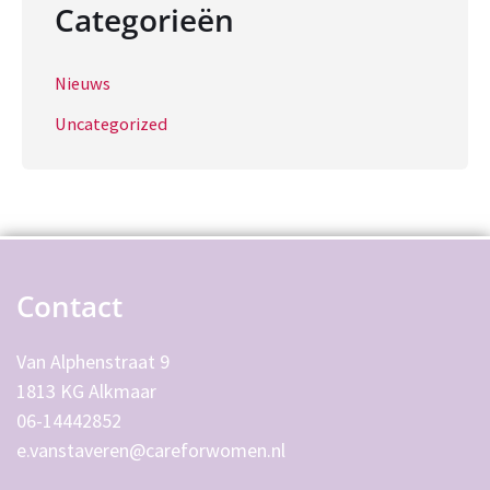
Categorieën
Nieuws
Uncategorized
Contact
Van Alphenstraat 9 
1813 KG Alkmaar
06-14442852
e.vanstaveren@careforwomen.nl