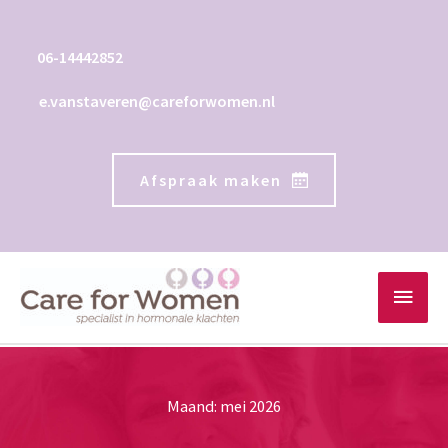
Ga
naar
06-14442852
de
inhoud
e.vanstaveren@careforwomen.nl
Afspraak maken
Hoo
Maand:
mei 2026