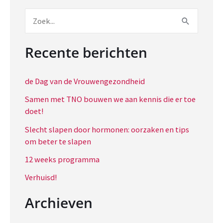
die
er
Z
toe
o
doet!
e
Recente berichten
k
n
de Dag van de Vrouwengezondheid
a
Samen met TNO bouwen we aan kennis die er toe
doet!
a
r
Slecht slapen door hormonen: oorzaken en tips
om beter te slapen
:
12 weeks programma
Verhuisd!
Archieven