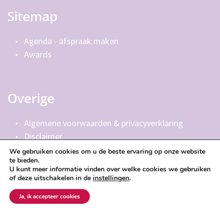
Sitemap
Agenda - afspraak maken 
Awards
Overige
Algemene voorwaarden & privacyverklaring
Disclaimer
We gebruiken cookies om u de beste ervaring op onze website
te bieden.
U kunt meer informatie vinden over welke cookies we gebruiken
of deze uitschakelen in de
instellingen
.
© 2015 - 2026 • Alle rechten voorbehouden, Care for 
Women - Elvira van Staveren
Ja, ik accepteer cookies